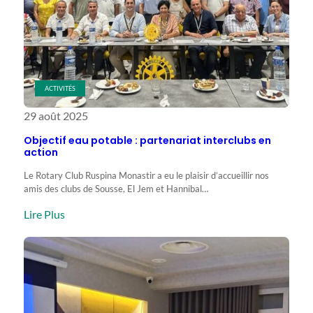
pour
un
impact
local
ACTIVITÉS
29 août 2025
Objectif eau potable : partenariat interclubs en
action
Le Rotary Club Ruspina Monastir a eu le plaisir d’accueillir nos
amis des clubs de Sousse, El Jem et Hannibal…
:
Lire Plus
Objectif
eau
potable
:
partenariat