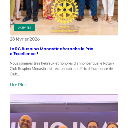
impact
à
l’échelle
de
ACTIVITÉS
la
28 février 2026
Zone
22
Le RC Ruspina Monastir décroche le Prix
d’Excellence !
Nous sommes très heureux et honorés d’annoncer que le Rotary
Club Ruspina Monastir est récipiendaire du Prix d’Excellence de
Club…
:
Lire Plus
Le
RC
Ruspina
Monastir
décroche
le