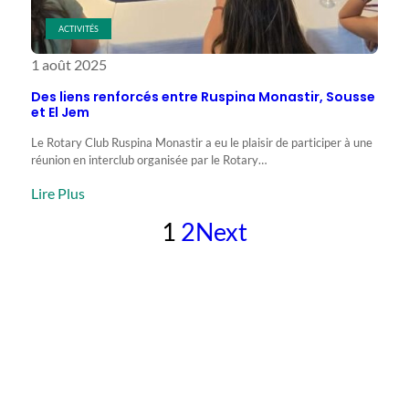
ACTIVITÉS
1 août 2025
Des liens renforcés entre Ruspina Monastir, Sousse
et El Jem
Le Rotary Club Ruspina Monastir a eu le plaisir de participer à une
réunion en interclub organisée par le Rotary…
:
Lire Plus
Des
1
2
Next
liens
renforcés
entre
Ruspina
Monastir,
Sousse
et
El