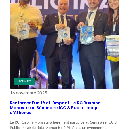
Prix
d’Excellence
!
ACTIVITÉS
16 novembre 2025
Renforcer l’unité et l’impact : le RC Ruspina
Monastir au Séminaire ICC & Public Image
d’Athènes
Le RC Ruspina Monastir a fièrement participé au Séminaire ICC &
Public Image du Rotary organisé à Athènes, un événement…