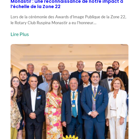
Monastir : une reconnaissance de notre impact à
l’échelle de la Zone 22
Lors de la cérémonie des Awards d’Image Publique de la Zone 22,
le Rotary Club Ruspina Monastir a eu l’honneur…
:
Lire Plus
Deux
Awards
majeurs
pour
le
Rotary
Club
Ruspina
Monastir
:
une
reconnaissance
de
notre