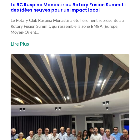
Le RC Ruspina Monastir au Rotary Fusion Summit :
des idées neuves pour un impact local
Le Rotary Club Ruspina Monastir a été fièrement représenté au
Rotary Fusion Summit, qui rassemble la zone EMEA (Europe,
Moyen-Orient…
:
Lire Plus
Le
RC
Ruspina
Monastir
au
Rotary
Fusion
Summit
:
des
idées
neuves