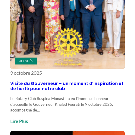
&
Image
publique »
du
District
9010
ACTIVITÉS
9 octobre 2025
Visite du Gouverneur – un moment d’inspiration et
de fierté pour notre club
Le Rotary Club Ruspina Monastir a eu l’immense honneur
d’accueillir le Gouverneur Khaled Fourati le 9 octobre 2025,
accompagné de…
:
Lire Plus
Visite