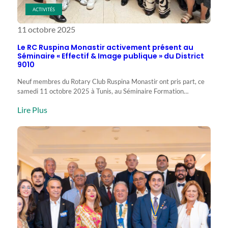
ACTIVITÉS
11 octobre 2025
Le RC Ruspina Monastir activement présent au
Séminaire « Effectif & Image publique » du District
9010
Neuf membres du Rotary Club Ruspina Monastir ont pris part, ce
samedi 11 octobre 2025 à Tunis, au Séminaire Formation…
:
Lire Plus
Le
RC
Ruspina
Monastir
activement
présent
au
Séminaire
« Effectif